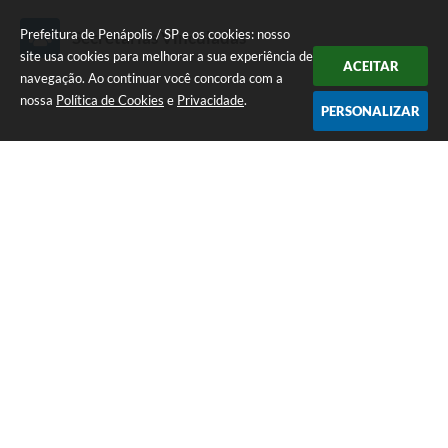
Prefeitura de Penápolis / SP e os cookies: nosso
Secretarias Vinculadas
site usa cookies para melhorar a sua experiência de
ACEITAR
navegação. Ao continuar você concorda com a
nossa
Política de Cookies
e
Privacidade
.
PERSONALIZAR
Esportes, Lazer e Juventude
Leandro Tomaz Perez
COMPARTILHAR