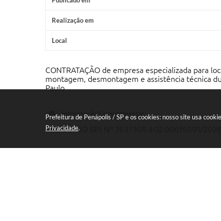
Publicado em
Realização em
Local
CONTRATAÇÃO de empresa especializada para locaç
montagem, desmontagem e assistência técnica dura
Paulo
Informação Complementar
Prefeitura de Penápolis / SP e os cookies: nosso site usa coo
Privacidade
.
PROCESSO SEI Nº 3537305.402.00015091/202
Secretarias Vinculadas
Esportes, Lazer e Juventu