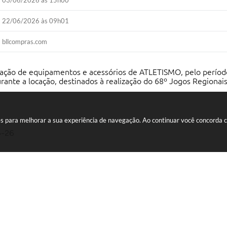
03/06/2026 às 15h00
22/06/2026 às 09h01
bllcompras.com
ão de equipamentos e acessórios de ATLETISMO, pelo período de
nte a locação, destinados à realização do 68º Jogos Regionais
kies para melhorar a sua experiência de navegação. Ao continuar você concorda
6-26
de