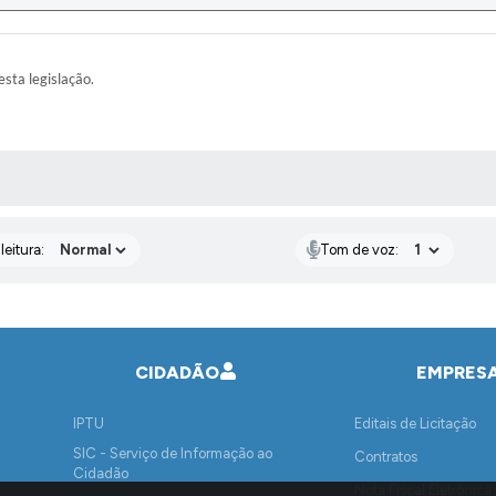
esta legislação.
AS MÍDIAS
eitura:
Tom de voz:
CIDADÃO
EMPRES
IPTU
Editais de Licitação
SIC - Serviço de Informação ao
Contratos
Cidadão
Nota Fiscal Eletrônica