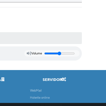
Volume
A
SERVIDOR
WebMail
Holerite online
Gestão de empréstimos