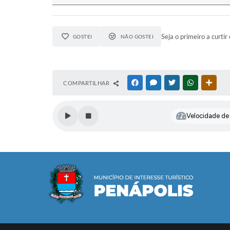
Seja o primeiro a curtir 
GOSTEI
NÃO GOSTEI
COMPARTILHAR
FACEBOOK
MESSENGER
TWITTER
WHATSAPP
OUTR
Velocidade de l