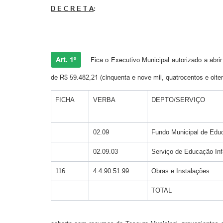
D E C R E T A
:
Art. 1º
Fica o Executivo Municipal autorizado a abrir 
de R$ 59.482,21 (cinquenta e nove mil, quatrocentos e oite
FICHA
VERBA
DEPTO/SERVIÇO
02.09
Fundo Municipal de Edu
02.09.03
Serviço de Educação Infa
116
4.4.90.51.99
Obras e Instalações
TOTAL