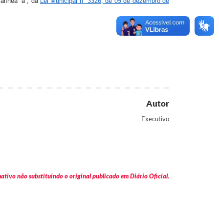
 alínea “a”, da
Lei Municipal n° 3326, de 09 de dezembro de
Autor
Executivo
tivo não substituindo o original publicado em Diário Oficial.