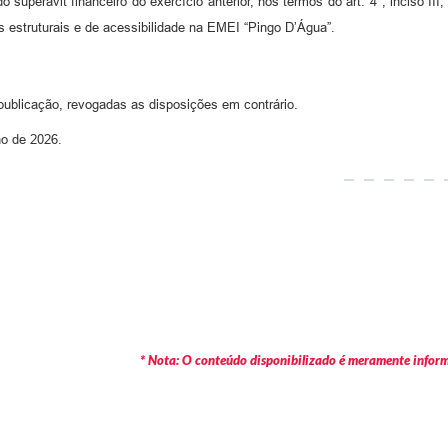
uperávit financeiro do exercício anterior, nos termos do art. 4°, inciso III,
 estruturais e de acessibilidade na EMEI “Pingo D’Água”.
publicação, revogadas as disposições em contrário.
 de 2026.
* Nota: O conteúdo disponibilizado é meramente informa