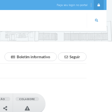
Faça seu login no portal
Login
Boletim informativo
Seguir
ÇÃO
COLABORE