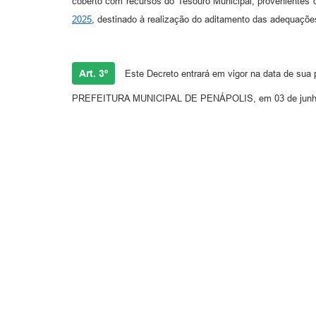
coberto com recursos do Tesouro Municipal, provenientes do s
2025
, destinado à realização do aditamento das adequações
Art. 3º
Este Decreto entrará em vigor na data de sua 
PREFEITURA MUNICIPAL DE PENÁPOLIS, em 03 de junho