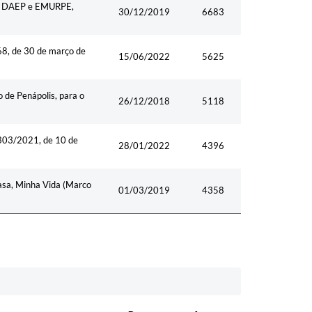
is, DAEP e EMURPE,
30/12/2019
6683
68, de 30 de março de
15/06/2022
5625
 de Penápolis, para o
26/12/2018
5118
2303/2021, de 10 de
28/01/2022
4396
asa, Minha Vida (Marco
01/03/2019
4358
Data
Acessos