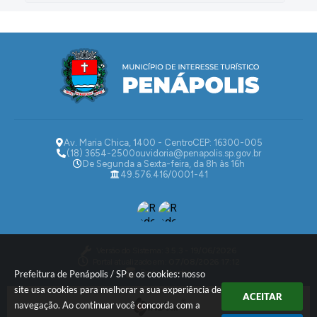
Av. Maria Chica, 1400 - Centro
CEP: 16300-005
(18) 3654-2500
ouvidoria@penapolis.sp.gov.br
De Segunda a Sexta-feira, da 8h às 16h
49.576.416/0001-41
Versão do Sistema:
3.5.3 - 19/06/2026
Portal atualizado em:
07/08/2026 17:12
Dados Abertos
Prefeitura de Penápolis / SP e os cookies: nosso
site usa cookies para melhorar a sua experiência de
ACEITAR
navegação. Ao continuar você concorda com a