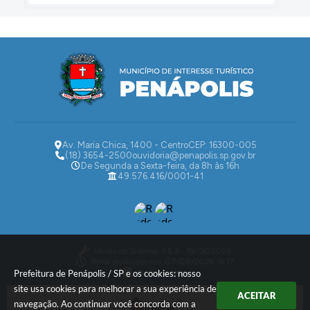
Av. Maria Chica, 1400 - Centro
CEP: 16300-005
(18) 3654-2500
ouvidoria@penapolis.sp.gov.br
De Segunda a Sexta-feira, da 8h às 16h
49.576.416/0001-41
Versão do Sistema:
3.5.3 - 19/06/2026
Portal atualizado em:
07/08/2026 16:17
Dados Abertos
Prefeitura de Penápolis / SP e os cookies: nosso
site usa cookies para melhorar a sua experiência de
ACEITAR
navegação. Ao continuar você concorda com a