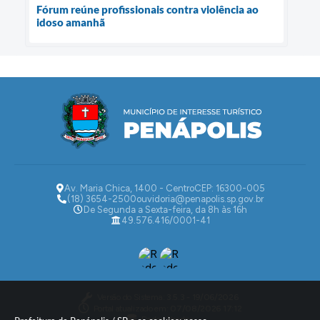
Fórum reúne profissionais contra violência ao
idoso amanhã
Av. Maria Chica, 1400 - Centro
CEP: 16300-005
(18) 3654-2500
ouvidoria@penapolis.sp.gov.br
De Segunda a Sexta-feira, da 8h às 16h
49.576.416/0001-41
Versão do Sistema:
3.5.3 - 19/06/2026
Portal atualizado em:
07/08/2026 17:12
Dados Abertos