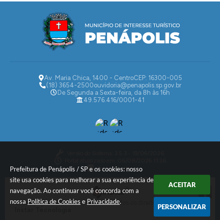
Av. Maria Chica, 1400 - Centro
CEP: 16300-005
(18) 3654-2500
ouvidoria@penapolis.sp.gov.br
De Segunda a Sexta-feira, da 8h às 16h
49.576.416/0001-41
Versão do Sistema:
3.5.3 - 19/06/2026
Portal atualizado em:
06/08/2026 11:36
Dados Abertos
Prefeitura de Penápolis / SP e os cookies: nosso
site usa cookies para melhorar a sua experiência de
ACEITAR
navegação. Ao continuar você concorda com a
nossa
Política de Cookies
e
Privacidade
.
© Copyright Instar - 2006-2026. Todos os direitos reservados -
PERSONALIZAR
Instar Tecnologia