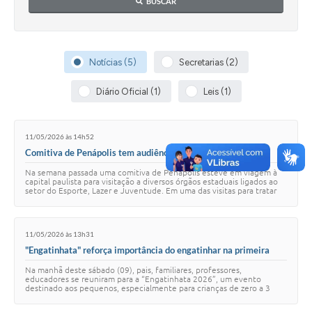
BUSCAR
Notícias (5)
Secretarias (2)
Diário Oficial (1)
Leis (1)
11/05/2026 às 14h52
Comitiva de Penápolis tem audiência na Coordenadoria de
Juventude do Estado
Na semana passada uma comitiva de Penápolis esteve em viagem à
capital paulista para visitação a diversos órgãos estaduais ligados ao
setor do Esporte, Lazer e Juventude. Em uma das visitas para tratar
das pautas de Pená…
11/05/2026 às 13h31
"Engatinhata" reforça importância do engatinhar na primeira
infância
Na manhã deste sábado (09), pais, familiares, professores,
educadores se reuniram para a “Engatinhata 2026”, um evento
destinado aos pequenos, especialmente para crianças de zero a 3
anos de idade, com o objetivo de cham…