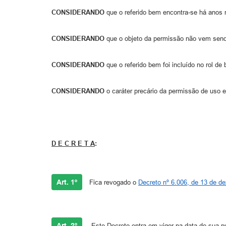
CONSIDERANDO
que o referido bem encontra-se há anos 
CONSIDERANDO
que o objeto da permissão não vem sendo
CONSIDERANDO
que o referido bem foi incluído no rol de
CONSIDERANDO
o caráter precário da permissão de uso e
D E C R E T A
:
Art. 1º
Fica revogado o
Decreto nº 6.006, de 13 de d
Art. 2º
Este Decreto entra em vigor na data de sua p