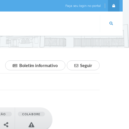
Faça seu login no portal
Login
Boletim informativo
Seguir
ÇÃO
COLABORE