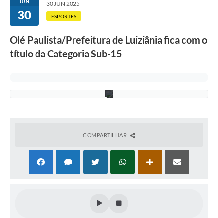
e
JUN
30 JUN 2025
g
30
o
ESPORTES
r
i
Olé Paulista/Prefeitura de Luiziânia fica com o
a
S
título da Categoria Sub-15
u
b
-
1
5
COMPARTILHAR