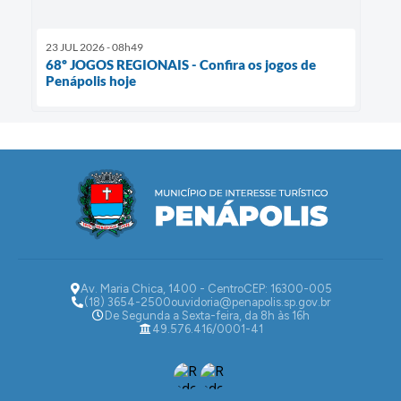
23 JUL 2026 - 08h49
68º JOGOS REGIONAIS - Confira os jogos de
Penápolis hoje
Av. Maria Chica, 1400 - Centro
CEP: 16300-005
(18) 3654-2500
ouvidoria@penapolis.sp.gov.br
De Segunda a Sexta-feira, da 8h às 16h
49.576.416/0001-41