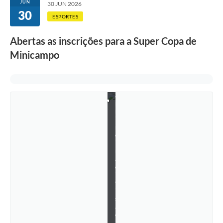
JUN
30 JUN 2026
u
30
p
ESPORTES
e
r
Abertas as inscrições para a Super Copa de
C
o
Minicampo
p
a
p
e
l
a
p
r
i
m
e
i
r
a
d
i
v
i
s
ã
o