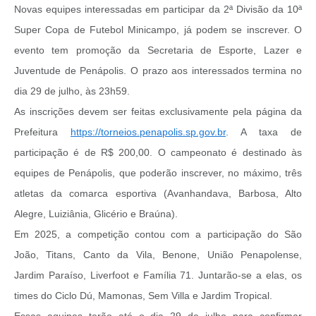
Novas equipes interessadas em participar da 2ª Divisão da 10ª
Super Copa de Futebol Minicampo, já podem se inscrever. O
evento tem promoção da Secretaria de Esporte, Lazer e
Juventude de Penápolis. O prazo aos interessados termina no
dia 29 de julho, às 23h59.
As inscrições devem ser feitas exclusivamente pela página da
Prefeitura
https://torneios.penapolis.sp.gov.br
. A taxa de
participação é de R$ 200,00. O campeonato é destinado às
equipes de Penápolis, que poderão inscrever, no máximo, três
atletas da comarca esportiva (Avanhandava, Barbosa, Alto
Alegre, Luiziânia, Glicério e Braúna).
Em 2025, a competição contou com a participação do São
João, Titans, Canto da Vila, Benone, União Penapolense,
Jardim Paraíso, Liverfoot e Família 71. Juntarão-se a elas, os
times do Ciclo Dú, Mamonas, Sem Villa e Jardim Tropical.
Essas equipes terão até o dia 29 de julho para confirmar