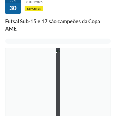
JUN
30 JUN 2026
o
30
n
ESPORTES
q
u
Futsal Sub-15 e 17 são campeões da Copa
i
s
AME
t
a
r
a
m
o
t
í
t
u
l
o
d
a
C
o
p
a
A
M
E