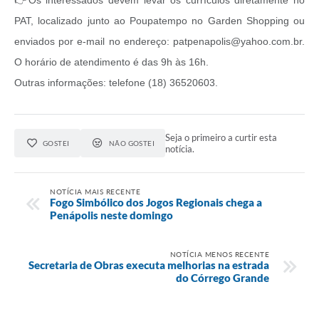
👉Os interessados devem levar os currículos diretamente no
PAT, localizado junto ao Poupatempo no Garden Shopping ou
enviados por e-mail no endereço:
patpenapolis@yahoo.com.br
.
O horário de atendimento é das 9h às 16h.
Outras informações: telefone (18) 36520603.
Seja o primeiro a curtir esta
GOSTEI
NÃO GOSTEI
notícia.
NOTÍCIA MAIS RECENTE
Fogo Simbólico dos Jogos Regionais chega a
Penápolis neste domingo
NOTÍCIA MENOS RECENTE
Secretaria de Obras executa melhorias na estrada
do Córrego Grande