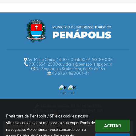
Av. Maria Chica, 1400 - Centro
CEP: 16300-005
(18) 3654-2500
ouvidoria@penapolis.sp.gov.br
De Segunda a Sexta-feira, da 8h às 16h
49.576.416/0001-41
Versão do Sistema:
3.5.3 - 19/06/2026
Portal atualizado em:
10/08/2026 16:50
Dados Abertos
Prefeitura de Penápolis / SP e os cookies: nosso
site usa cookies para melhorar a sua experiência de
ACEITAR
navegação. Ao continuar você concorda com a