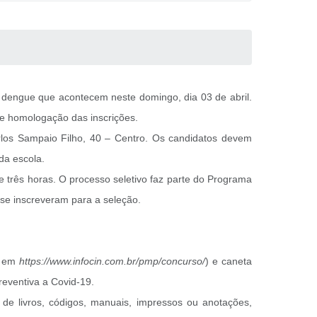
a dengue que acontecem neste domingo, dia 03 de abril.
de homologação das inscrições.
arlos Sampaio Filho, 40 – Centro. Os candidatos devem
da escola.
 três horas. O processo seletivo faz parte do Programa
se inscreveram para a seleção.
el em
https://www.infocin.com.br/pmp/concurso/
) e caneta
reventiva a Covid-19.
de livros, códigos, manuais, impressos ou anotações,