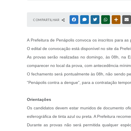
COMPARTILHAR
FACEBOOK
MESSENGER
TWITTER
WHATSAPP
OUTRAS
A Prefeitura de Penápolis convoca os inscritos para a
O edital de convocação está disponível no site da Prefei
As provas serão realizadas no domingo, às 08h, na Es
comparecer no local da prova, com antecedência mínima
O fechamento será pontualmente às 08h, não sendo perm
“Penápolis contra a dengue”, para a contratação tempo
Orientações
Os candidatos devem estar munidos de documento ofici
esferográfica de tinta azul ou preta. A Prefeitura rec
Durante as provas não será permitida qualquer espéc