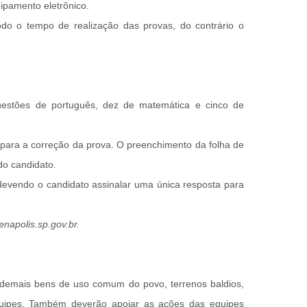
uipamento eletrônico.
do o tempo de realização das provas, do contrário o
questões de português, dez de matemática e cinco de
o para a correção da prova. O preenchimento da folha de
do candidato.
, devendo o candidato assinalar uma única resposta para
napolis.sp.gov.br.
 demais bens de uso comum do povo, terrenos baldios,
 equipes. Também deverão apoiar as ações das equipes