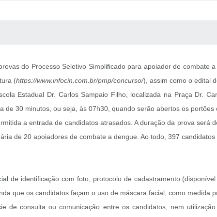
 MÍDIAS
RECEBA NOTÍCIAS
s provas do Processo Seletivo Simplificado para apoiador de combate 
tura (
https://www.infocin.com.br/pmp/concurso/
), assim como o edital 
cola Estadual Dr. Carlos Sampaio Filho, localizada na Praça Dr. C
 de 30 minutos, ou seja, às 07h30, quando serão abertos os portões 
itida a entrada de candidatos atrasados. A duração da prova será de
rária de 20 apoiadores de combate a dengue. Ao todo, 397 candidatos 
al de identificação com foto, protocolo de cadastramento (disponív
omenda que os candidatos façam o uso de máscara facial, como medida p
ie de consulta ou comunicação entre os candidatos, nem utilização 