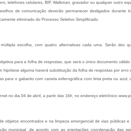
gers, telefones celulares, BIP, Walkman, gravador ou qualquer outro eq
aparelhos de comunicação deverão permanecer desligados durante to
icamente eliminado do Processo Seletivo Simplificado.
múltipla escolha, com quatro alternativas cada uma. Serão dez 
bjetiva para a folha de respostas, que será o único documento válid
m hipótese alguma haverá substituição da folha de respostas por erro 
as para o gabarito com caneta esferográfica com tinta preta ou azul
rnet no dia 04 de abril, a partir das 16h, no endereço eletrônico
www.pe
 objetos encontrados e na limpeza emergencial de vias públicas e
alização municipal, de acordo com as orientações coordenação das