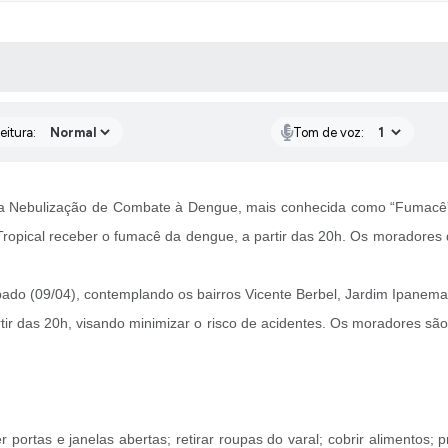
 MÍDIAS
RECEBA NOTÍCIAS
eitura:
Tom de voz:
 a Nebulização de Combate à Dengue, mais conhecida como “Fumacê”. O
m Tropical receber o fumacê da dengue, a partir das 20h. Os moradores 
bado (09/04), contemplando os bairros Vicente Berbel, Jardim Ipanema 
tir das 20h, visando minimizar o risco de acidentes. Os moradores s
 portas e janelas abertas; retirar roupas do varal; cobrir alimentos; 