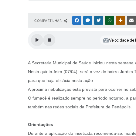
COMPARTILHAR
FACEBOOK
MESSENGER
TWITTER
WHATSAPP
OUTRAS
Velocidade de l
A Secretaria Municipal de Saúde iniciou nesta semana
Nesta quinta-feira (07/04), será a vez do bairro Jardi
para que haja eficácia nesta ação.
A próxima nebulização está prevista para ocorrer no sá
O fumacê é realizado sempre no período noturno, a par
também nas redes sociais da Prefeitura de Penápolis.
Orientações
Durante a aplicação do inseticida recomenda-se: manter