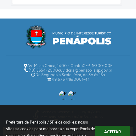
Av. Maria Chica, 1400 - Centro
CEP: 16300-005
(18) 3654-2500
ouvidoria@penapolis.sp.gov.br
De Segunda a Sexta-feira, da 8h às 16h
49.576.416/0001-41
Versão do Sistema:
3.5.3 - 19/06/2026
Portal atualizado em:
06/08/2026 16:55
Dados Abertos
Prefeitura de Penápolis / SP e os cookies: nosso
site usa cookies para melhorar a sua experiência de
ACEITAR
navegação. Ao continuar você concorda com a