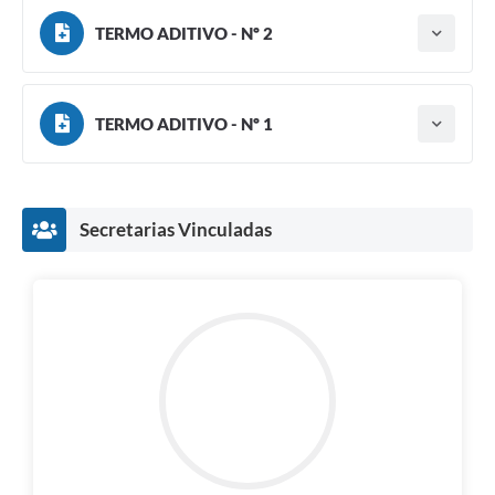
TERMO ADITIVO - Nº 2
Tipo do termo: Termo Aditivo
Ano do aditamento: 2026
Baixar
Assinado em: 08/05/2026
Valor de adição:
R$ 12.351,86
TERMO ADITIVO - Nº 1
Tipo do termo: Termo Aditivo
Ano do aditamento: 2026
Baixar
Assinado em: 10/04/2026
Secretarias Vinculadas