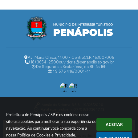
Av. Maria Chica, 1400 - Centro
CEP: 16300-005
(18) 3654-2500
ouvidoria@penapolis.sp.gov.br
De Segunda a Sexta-feira, da 8h às 16h
49.576.416/0001-41
Versão do Sistema:
3.5.3 - 19/06/2026
Portal atualizado em:
07/08/2026 17:12
Dados Abertos
Prefeitura de Penápolis / SP e os cookies: nosso
site usa cookies para melhorar a sua experiência de
ACEITAR
navegação. Ao continuar você concorda com a
nossa
Política de Cookies
e
Privacidade
.
© Copyright Instar - 2006-2026. Todos os direitos reservados -