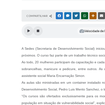
COMPARTILHAR
FACEBOOK
MESSENGER
TWITTER
WHATSAPP
OUTRAS
Velocidade de l
A Sedes (Secretaria de Desenvolvimento Social) inicio
próximos. O curso faz parte de um trabalho técnico soci
Ao todo, 20 mulheres participam da capacitação e cad
sobrancelhas, manicure e pedicure, entre outros. As 
assistente social Maria Encarnação Simon.
As aulas são ministradas em um container instalado no
Desenvolvimento Social, Pedro Luis Mento Sanchez, o 
“Os cursos são ofertados exclusivamente para os mora
população em situação de vulnerabilidade social”, explic