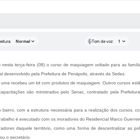
 MÍDIAS
RECEBA NOTÍCIAS
eitura:
Tom de voz:
u nesta terça-feira (08) o curso de maquiagem voltado para as famíli
al desenvolvido pela Prefeitura de Penápolis, através da Sedes.
a uma recebeu um kit com produtos de maquiagem. Outros cursos est
capacitações são ministrados pelo Senac, contratado pela Prefeitura
 bairro, com a estrutura necessária para a realização dos cursos, c
trabalho é executado com os moradores do Residencial Marco Guerreir
dores daquele território, como uma forma de descentralizar as polít
ou o secretário.