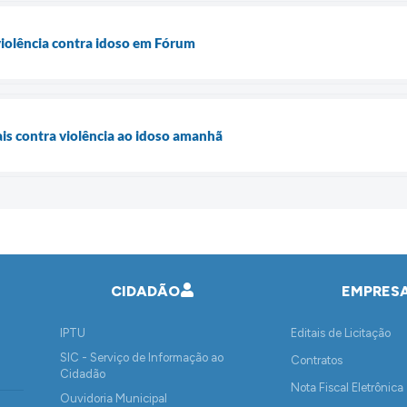
violência contra idoso em Fórum
is contra violência ao idoso amanhã
CIDADÃO
EMPRES
IPTU
Editais de Licitação
SIC - Serviço de Informação ao
Contratos
Cidadão
Nota Fiscal Eletrônica
Ouvidoria Municipal