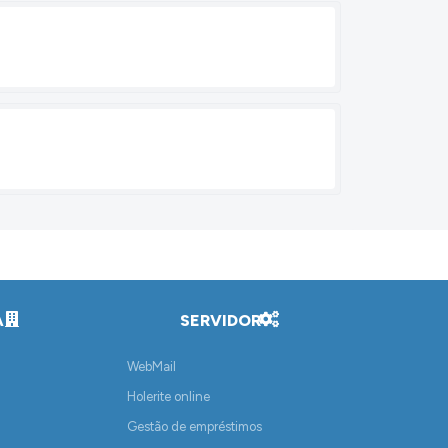
A
SERVIDOR
WebMail
Holerite online
Gestão de empréstimos