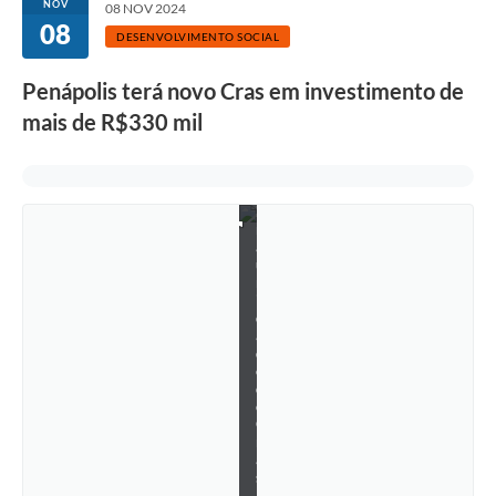
NOV
08 NOV 2024
a
08
ç
DESENVOLVIMENTO SOCIAL
ã
o
Penápolis terá novo Cras em investimento de
d
a
mais de R$330 mil
t
e
r
c
e
i
r
a
u
n
i
d
a
d
e
d
o
C
r
a
s