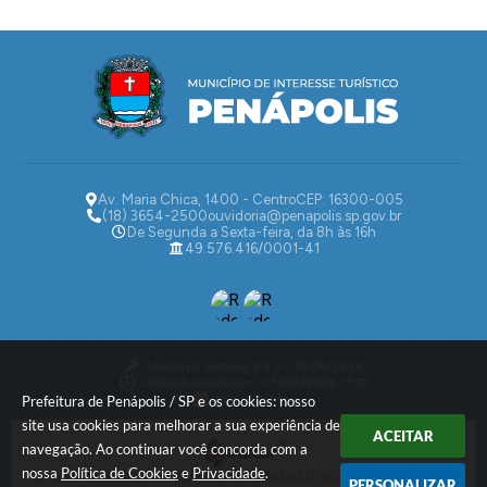
Av. Maria Chica, 1400 - Centro
CEP: 16300-005
(18) 3654-2500
ouvidoria@penapolis.sp.gov.br
De Segunda a Sexta-feira, da 8h às 16h
49.576.416/0001-41
Versão do Sistema:
3.5.3 - 19/06/2026
Portal atualizado em:
07/08/2026 17:12
Dados Abertos
Prefeitura de Penápolis / SP e os cookies: nosso
site usa cookies para melhorar a sua experiência de
ACEITAR
navegação. Ao continuar você concorda com a
nossa
Política de Cookies
e
Privacidade
.
© Copyright Instar - 2006-2026. Todos os direitos reservados -
PERSONALIZAR