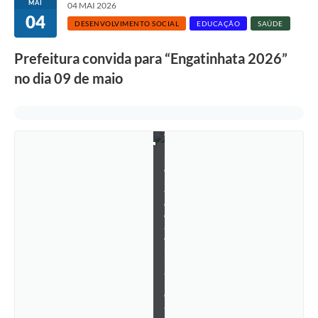
MAI
04 MAI 2026
ã
04
o
DESENVOLVIMENTO SOCIAL
EDUCAÇÃO
SAÚDE
e
d
Prefeitura convida para “Engatinhata 2026”
e
s
no dia 09 de maio
e
n
v
o
l
v
i
m
e
n
t
o
d
a
c
r
i
a
n
ç
a