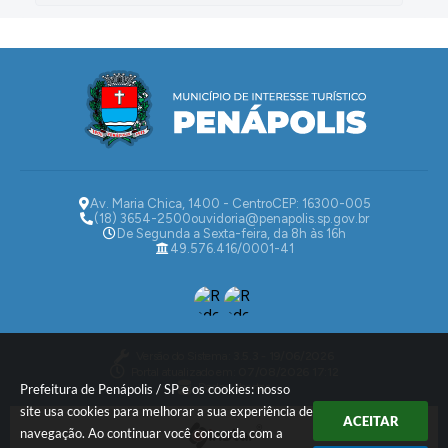
Av. Maria Chica, 1400 - Centro
CEP: 16300-005
(18) 3654-2500
ouvidoria@penapolis.sp.gov.br
De Segunda a Sexta-feira, da 8h às 16h
49.576.416/0001-41
Versão do Sistema:
3.5.3 - 19/06/2026
Portal atualizado em:
07/08/2026 17:12
Dados Abertos
Prefeitura de Penápolis / SP e os cookies: nosso
site usa cookies para melhorar a sua experiência de
ACEITAR
navegação. Ao continuar você concorda com a