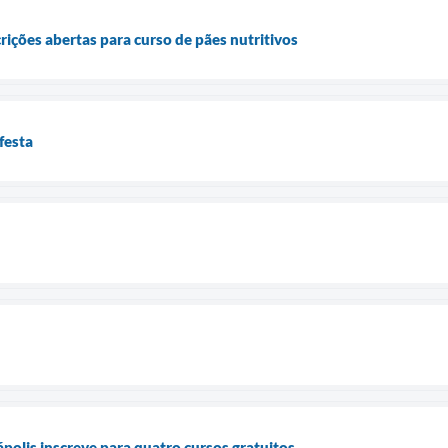
rições abertas para curso de pães nutritivos
festa
olis inscreve para quatro cursos gratuitos