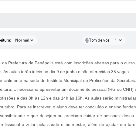
 MÍDIAS
RECEBA NOTÍCIAS
eitura:
Tom de voz:
a Prefeitura de Penápolis está com inscrições abertas para o curso gra
As aulas terão início no dia 9 de junho e são oferecidas 35 vagas.
ncialmente na sede do Instituto Municipal de Profissões da Secretar
eitura. É necessário apresentar um documento pessoal (RG ou CNH) e te
ofissões é das 8h às 12h e das 14h às 16h. As aulas serão ministradas
outubro. Para se inscrever, o aluno deve ter concluído o ensino funda
sensibilidade e que desejam ou precisam cuidar de pessoas idosas. 
profissional a zelar pela saúde e bem-estar, além de ajudar em tare