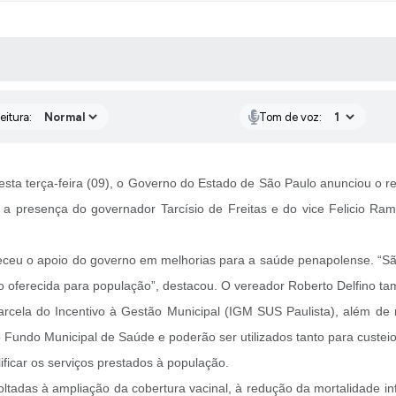
 MÍDIAS
RECEBA NOTÍCIAS
eitura:
Tom de voz:
ta terça-feira (09), o Governo do Estado de São Paulo anunciou o r
m a presença do governador Tarcísio de Freitas e do vice Felicio Ra
eceu o apoio do governo em melhorias para a saúde penapolense. “Sã
 oferecida para população”, destacou. O vereador Roberto Delfino t
rcela do Incentivo à Gestão Municipal (IGM SUS Paulista), além de r
 Fundo Municipal de Saúde e poderão ser utilizados tanto para custeio
ficar os serviços prestados à população.
adas à ampliação da cobertura vacinal, à redução da mortalidade infa