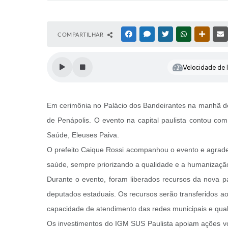
COMPARTILHAR
FACEBOOK
MESSENGER
TWITTER
WHATSAPP
OUTRAS
Velocidade de l
Em cerimônia no Palácio dos Bandeirantes na manhã des
de Penápolis. O evento na capital paulista contou co
Saúde, Eleuses Paiva.
O prefeito Caique Rossi acompanhou o evento e agrad
saúde, sempre priorizando a qualidade e a humanização
Durante o evento, foram liberados recursos da nova pa
deputados estaduais. Os recursos serão transferidos ao
capacidade de atendimento das redes municipais e quali
Os investimentos do IGM SUS Paulista apoiam ações volt