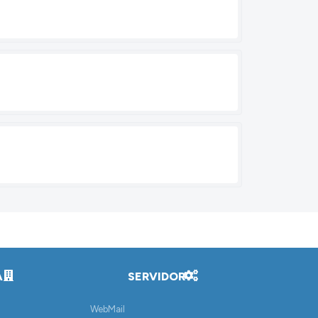
A
SERVIDOR
WebMail