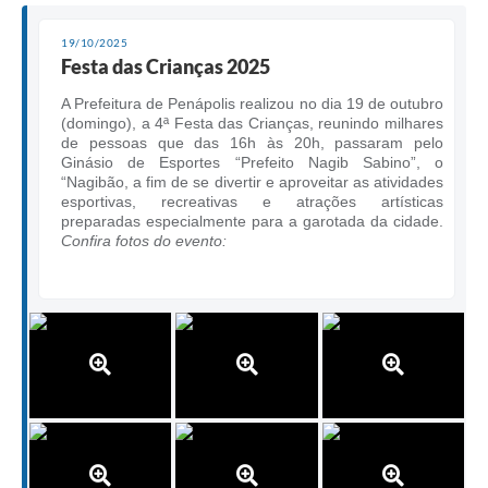
19/10/2025
Festa das Crianças 2025
A Prefeitura de Penápolis realizou no dia 19 de outubro
(domingo), a 4ª Festa das Crianças, reunindo milhares
de pessoas que das 16h às 20h, passaram pelo
Ginásio de Esportes “Prefeito Nagib Sabino”, o
“Nagibão, a fim de se divertir e aproveitar as atividades
esportivas, recreativas e atrações artísticas
preparadas especialmente para a garotada da cidade.
Confira fotos do evento: