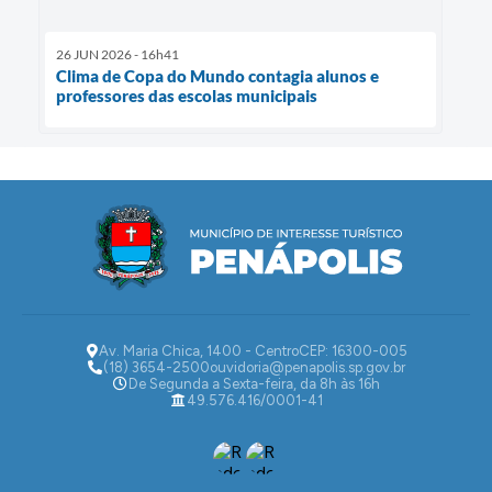
26 JUN 2026 - 16h41
Clima de Copa do Mundo contagia alunos e
professores das escolas municipais
Av. Maria Chica, 1400 - Centro
CEP: 16300-005
(18) 3654-2500
ouvidoria@penapolis.sp.gov.br
De Segunda a Sexta-feira, da 8h às 16h
49.576.416/0001-41