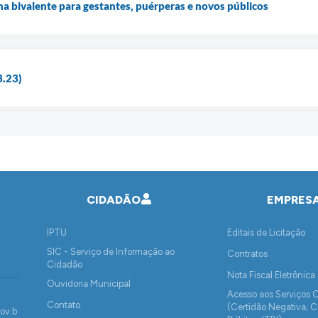
na bivalente para gestantes, puérperas e novos públicos
3.23)
CIDADÃO
EMPRES
IPTU
Editais de Licitação
SIC - Serviço de Informação ao
Contratos
Cidadão
Nota Fiscal Eletrônica
Ouvidoria Municipal
Acesso aos Serviços 
Contato
(Certidão Negativa; C
ov.b