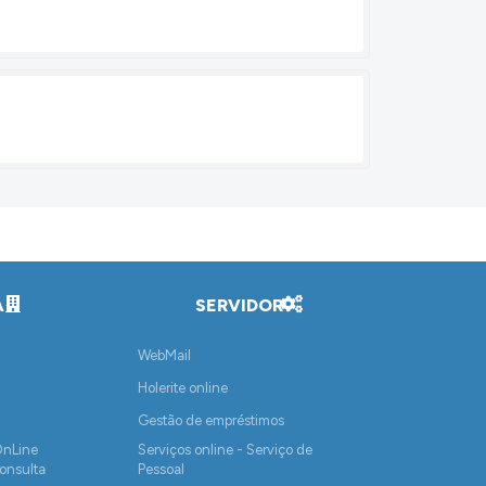
A
SERVIDOR
WebMail
Holerite online
Gestão de empréstimos
OnLine
Serviços online - Serviço de
onsulta
Pessoal