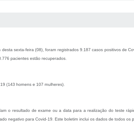
 MÍDIAS
RECEBA NOTÍCIAS
desta sexta-feira (08), foram registrados 9.187 casos positivos de Co
8.776 pacientes estão recuperados.
d-19 (143 homens e 107 mulheres).
dam o resultado de exame ou a data para a realização do teste rápi
tado negativo para Covid-19. Este boletim inclui os dados de todos os 