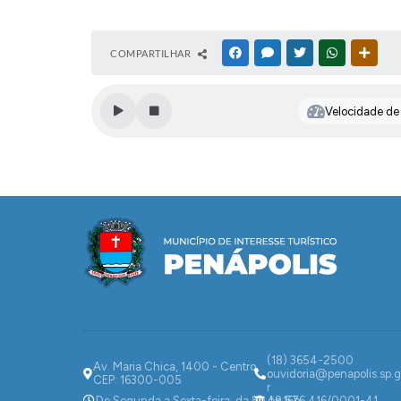
COMPARTILHAR
FACEBOOK
MESSENGER
TWITTER
WHATSAPP
OUTR
Velocidade de l
(18) 3654-2500
Av. Maria Chica, 1400 - Centro
ouvidoria@penapolis.sp.g
CEP: 16300-005
r
De Segunda a Sexta-feira, da 8h às 16h
49.576.416/0001-41