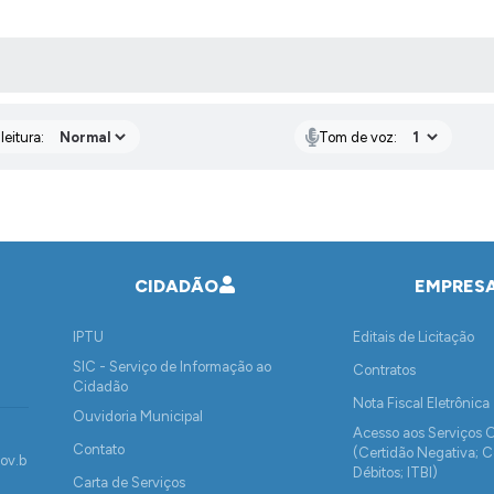
AS MÍDIAS
eitura:
Tom de voz:
CIDADÃO
EMPRES
IPTU
Editais de Licitação
SIC - Serviço de Informação ao
Contratos
Cidadão
Nota Fiscal Eletrônica
Ouvidoria Municipal
Acesso aos Serviços 
Contato
(Certidão Negativa; C
ov.b
Débitos; ITBI)
Carta de Serviços