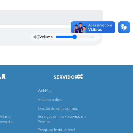
Volume
A
SERVIDOR
WebMail
Holerite online
Gestão de empréstimos
OnLine
Serviços online - Serviço de
onsulta
Pessoal
Pesquisa Institucional