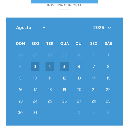
IMPRENSA MUNICIPAL
DOM
SEG
TER
QUA
QUI
SEX
SÁB
26
27
28
29
30
31
1
2
3
4
5
6
7
8
9
10
11
12
13
14
15
16
17
18
19
20
21
22
23
24
25
26
27
28
29
30
31
1
2
3
4
5