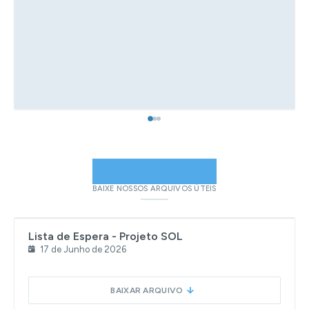
18 de Julho de 2026
ESPORTE
ARQUIVOS
Abertura - 68º Jogos Regionais
BAIXE NOSSOS ARQUIVOS ÚTEIS
PDF
9,62 MB
Lista de Espera - Projeto SOL
CONTINUAR LENDO
17 de Junho de 2026
BAIXAR ARQUIVO