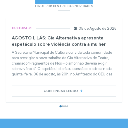
FIQUE POR DENTRO DAS NOVIDADES
61
visualizações
05 de Agosto de 2026
CULTURA +1
AGOSTO LILÁS: Cia Alternativa apresenta
espetáculo sobre violência contra a mulher
A Secretaria Municipal de Cultura convida toda comunidade
para prestigiar o novo trabalho da Cia Alternativa de Teatro,
chamado “Fragmentos de Nós – o amor não deveria exigir
sobrevivência”. O espetáculo terá sua sessão de estreia nesta
quinta-feira, 06 de agosto, às 20h, no Anfiteatro do CEU das
Artes (Rua Manoel Foz, 515, Vila Aparecida). A entrada é
gratuita e classificação livre. O novo trabalho do grupo teatral
penapolense é um monólogo cantado que narra a história de
CONTINUAR LENDO
um amor, acompanhando uma mulher desde o primeiro
encontro até o outro lado de um relacionamento marcado por...