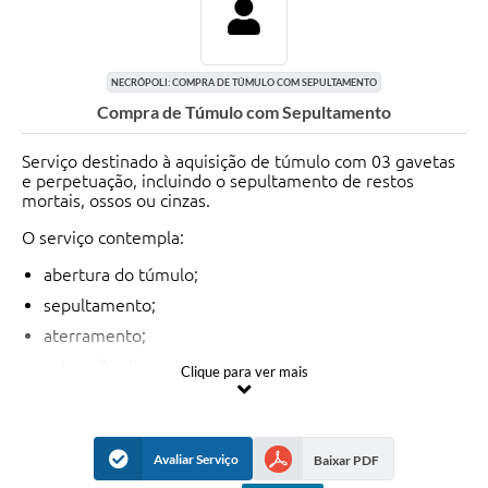
NECRÓPOLI: COMPRA DE TÚMULO COM SEPULTAMENTO
Compra de Túmulo com Sepultamento
Serviço destinado à aquisição de túmulo com 03 gavetas
e perpetuação, incluindo o sepultamento de restos
mortais, ossos ou cinzas.
O serviço contempla:
abertura do túmulo;
sepultamento;
aterramento;
colocação de grama;
Clique para ver mais
instalação de lápide de concreto;
fixação das placas de identificação.
Avaliar Serviço
Baixar PDF