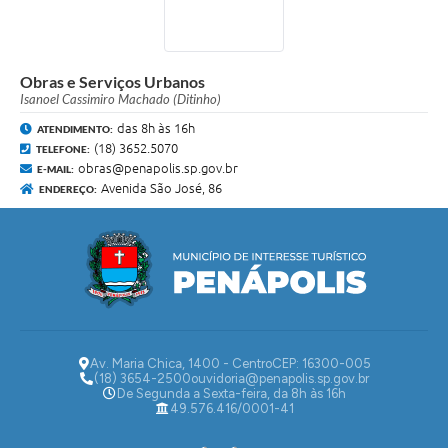
Obras e Serviços Urbanos
Isanoel Cassimiro Machado (Ditinho)
das 8h às 16h
ATENDIMENTO:
(18) 3652.5070
TELEFONE:
obras@penapolis.sp.gov.br
E-MAIL:
Avenida São José, 86
ENDEREÇO:
Av. Maria Chica, 1400 - Centro
CEP: 16300-005
(18) 3654-2500
ouvidoria@penapolis.sp.gov.br
De Segunda a Sexta-feira, da 8h às 16h
49.576.416/0001-41