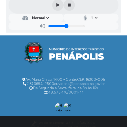
Av. Maria Chica, 1400 - Centro
CEP: 16300-005
(18) 3654-2500
ouvidoria@penapolis.sp.gov.br
De Segunda a Sexta-feira, da 8h às 16h
49.576.416/0001-41
Versão do Sistema:
3.5.3 - 19/06/2026