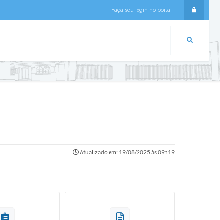
Faça seu login no portal
Login
Atualizado em: 19/08/2025 às 09h19