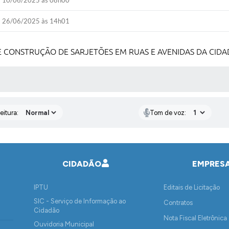
10/06/2025 às 08h00
26/06/2025 às 14h01
CONSTRUÇÃO DE SARJETÕES EM RUAS E AVENIDAS DA CIDA
 MÍDIAS
eitura:
Tom de voz:
CIDADÃO
EMPRES
IPTU
Editais de Licitação
SIC - Serviço de Informação ao
Contratos
Cidadão
Nota Fiscal Eletrônica
Ouvidoria Municipal