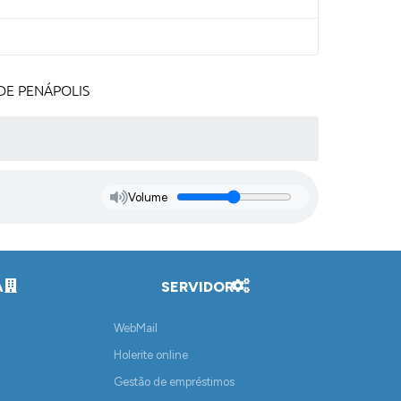
DE PENÁPOLIS
Volume
A
SERVIDOR
WebMail
Holerite online
Gestão de empréstimos