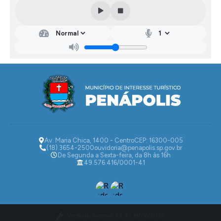
Saú
de
Pabl
o
Amb
rósio
Ianel
a
Av. Maria Chica, 1400 - Centro
CEP: 16300-005
(18) 3654-2500
ouvidoria@penapolis.sp.gov.br
De Segunda a Sexta-feira, da 8h às 16h
49.576.416/0001-41
Versão do Sistema:
3.5.3 - 19/06/2026