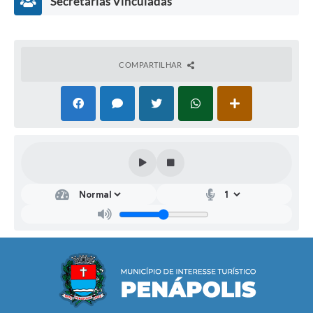
Secretarias Vinculadas
COMPARTILHAR
Esp
orte
s,
Laz
er e
Juv
ent
ude
Lean
dro
Tom