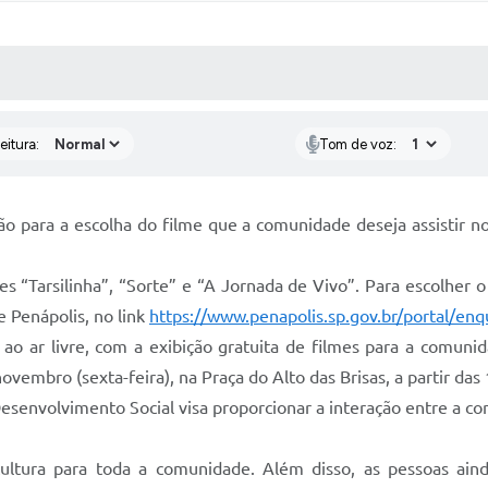
 MÍDIAS
RECEBA NOTÍCIAS
eitura:
Tom de voz:
ão para a escolha do filme que a comunidade deseja assistir n
s “Tarsilinha”, “Sorte” e “A Jornada de Vivo”. Para escolher o
e Penápolis, no link
https://www.penapolis.sp.gov.br/portal/enq
o ar livre, com a exibição gratuita de filmes para a comunid
ovembro (sexta-feira), na Praça do Alto das Brisas, a partir da
Desenvolvimento Social visa proporcionar a interação entre a c
ltura para toda a comunidade. Além disso, as pessoas aind