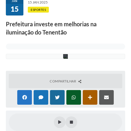
p
JAN
15 JAN 2025
a
15
d
ESPORTES
a
s
Prefeitura investe em melhorias na
c
a
iluminação do Tenentão
d
a
u
m
a
COMPARTILHAR