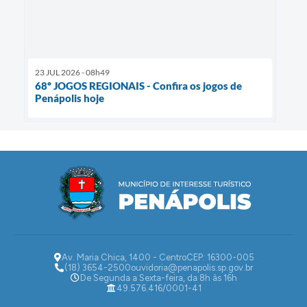
23 JUL 2026 - 08h49
68º JOGOS REGIONAIS - Confira os jogos de
Penápolis hoje
Av. Maria Chica, 1400 - Centro
CEP: 16300-005
(18) 3654-2500
ouvidoria@penapolis.sp.gov.br
De Segunda a Sexta-feira, da 8h às 16h
49.576.416/0001-41