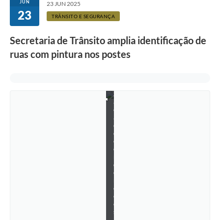
JUN
23 JUN 2025
a
23
n
TRÂNSITO E SEGURANÇA
d
o
Secretaria de Trânsito amplia identificação de
a
l
ruas com pintura nos postes
o
c
a
l
i
z
a
ç
ã
o
d
e
e
n
d
e
r
e
ç
o
s