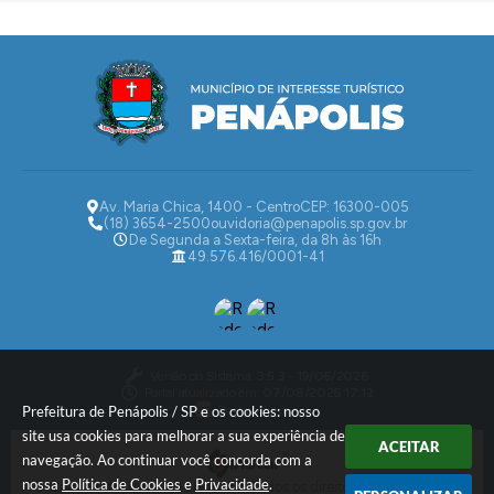
Av. Maria Chica, 1400 - Centro
CEP: 16300-005
(18) 3654-2500
ouvidoria@penapolis.sp.gov.br
De Segunda a Sexta-feira, da 8h às 16h
49.576.416/0001-41
Versão do Sistema:
3.5.3 - 19/06/2026
Portal atualizado em:
07/08/2026 17:12
Dados Abertos
Prefeitura de Penápolis / SP e os cookies: nosso
site usa cookies para melhorar a sua experiência de
ACEITAR
navegação. Ao continuar você concorda com a
nossa
Política de Cookies
e
Privacidade
.
© Copyright Instar - 2006-2026. Todos os direitos reservados -