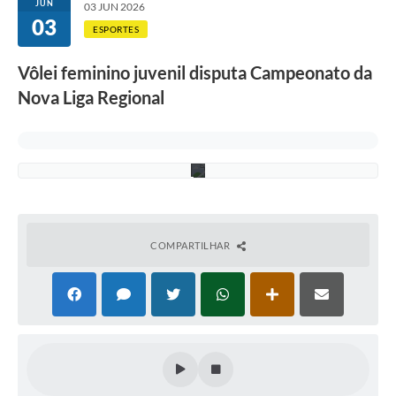
a
JUN
03 JUN 2026
e
03
m
ESPORTES
A
r
Vôlei feminino juvenil disputa Campeonato da
a
ç
Nova Liga Regional
a
t
u
b
a
COMPARTILHAR