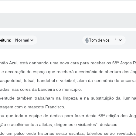
 MÍDIAS
RECEBA NOTÍCIAS
eitura:
Tom de voz:
antão Azul, está ganhando uma nova cara para receber os 68º Jogos R
za e decoração do espaço que receberá a cerimônia de abertura dos Jo
squetebol, futsal, handebol e voleibol, além da cerimônia de encerr
adas, nas cores da bandeira do município.
uventude também trabalham na limpeza e na substituição da ilumin
otagem com o mascote Francisco.
ou que toda a equipe de dedica para fazer desta 68ª edição dos Jogo
o e acolhimento a atletas, dirigentes e visitantes”, destacou.
o um palco onde histórias serão escritas, talentos serão revelados