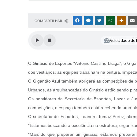
COMPARTILHAR
FACEBOOK
MESSENGER
TWITTER
WHATSAPP
OUTRAS
Velocidade de l
O Ginásio de Esportes “Antônio Castilho Braga”, o Gig
dos vestiários, as equipes trabalham na pintura, limpe
O Gigantão Azul também abrigará as competições de ba
Urbanos, as arquibancadas do Ginásio estão sendo pint
Os servidores da Secretaria de Esportes, Lazer e J
competições, o espaço também está recebendo uma pl
O secretário de Esportes, Leandro Tomaz Perez, afirm
“Estamos buscando a excelência na estrutura, organizaçã
“Mais do que preparar um ginásio, estamos preparand