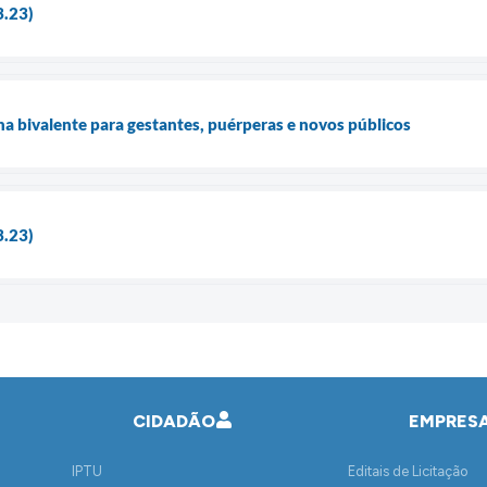
3.23)
na bivalente para gestantes, puérperas e novos públicos
3.23)
CIDADÃO
EMPRES
IPTU
Editais de Licitação