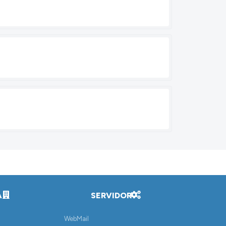
A
SERVIDOR
WebMail