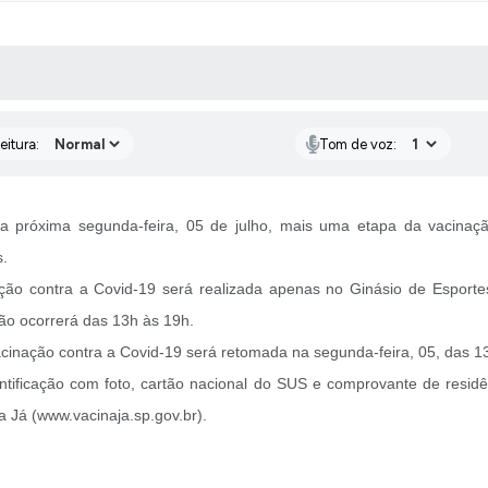
 MÍDIAS
RECEBA NOTÍCIAS
eitura:
Tom de voz:
 na próxima segunda-feira, 05 de julho, mais uma etapa da vacinaç
os.
o contra a Covid-19 será realizada apenas no Ginásio de Esportes “
ação ocorrerá das 13h às 19h.
acinação contra a Covid-19 será retomada na segunda-feira, 05, das 1
tificação com foto, cartão nacional do SUS e comprovante de residên
a Já (www.vacinaja.sp.gov.br).