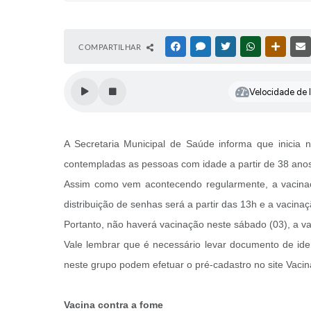
COMPARTILHAR
FACEBOOK
MESSENGER
TWITTER
WHATSAPP
OUTRAS
Velocidade de l
A Secretaria Municipal de Saúde informa que inicia
contempladas as pessoas com idade a partir de 38 an
Assim como vem acontecendo regularmente, a vacinaçã
distribuição de senhas será a partir das 13h e a vacin
Portanto, não haverá vacinação neste sábado (03), a v
Vale lembrar que é necessário levar documento de iden
neste grupo podem efetuar o pré-cadastro no site Vacin
Vacina contra a fome