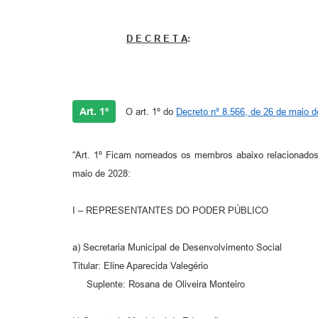
D E C R E T A
:
Art. 1º
O art. 1º do
Decreto nº 8.566, de 26 de maio 
“Art. 1º Ficam nomeados os membros abaixo relacionados
maio de 2028:
I – REPRESENTANTES DO PODER PÚBLICO
a) Secretaria Municipal de Desenvolvimento Social
Titular: Eline Aparecida Valegério
Suplente: Rosana de Oliveira Monteiro