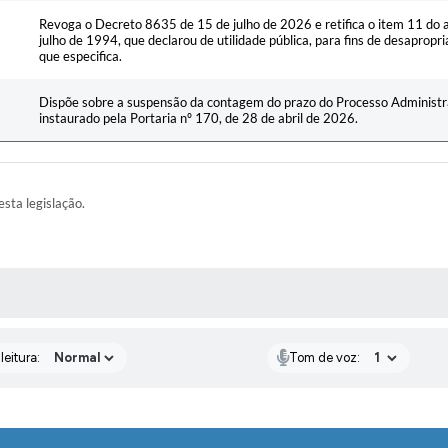
Revoga o Decreto 8635 de 15 de julho de 2026 e retifica o item 11 do a
julho de 1994, que declarou de utilidade pública, para fins de desapropri
que especifica.
Dispõe sobre a suspensão da contagem do prazo do Processo Administr
instaurado pela Portaria nº 170, de 28 de abril de 2026.
esta legislação.
AS MÍDIAS
eitura:
Tom de voz: