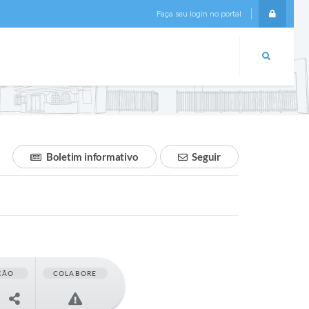
Faça seu login no portal
Login
Boletim informativo
Seguir
ÇÃO
COLABORE