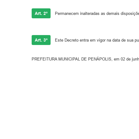
Art. 2º
Permanecem inalteradas as demais disposiçõ
Art. 3º
Este Decreto entra em vigor na data de sua pu
PREFEITURA MUNICIPAL DE PENÁPOLIS, em 02 de junho