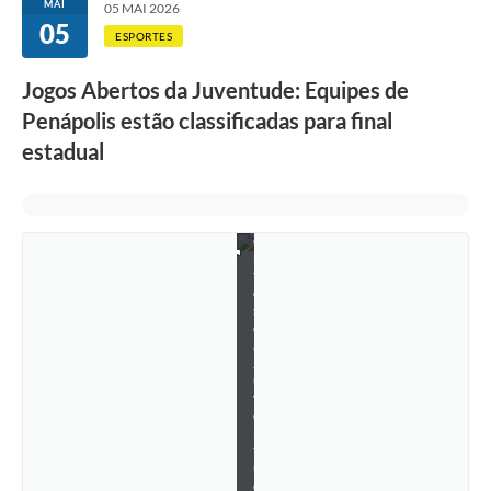
MAI
05 MAI 2026
a
05
i
ESPORTES
s
d
o
Jogos Abertos da Juventude: Equipes de
s
Penápolis estão classificadas para final
J
o
estadual
g
o
s
A
b
e
r
t
o
s
d
a
J
u
v
e
n
t
u
d