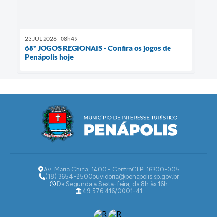
23 JUL 2026 - 08h49
68º JOGOS REGIONAIS - Confira os jogos de
Penápolis hoje
Av. Maria Chica, 1400 - Centro
CEP: 16300-005
(18) 3654-2500
ouvidoria@penapolis.sp.gov.br
De Segunda a Sexta-feira, da 8h às 16h
49.576.416/0001-41