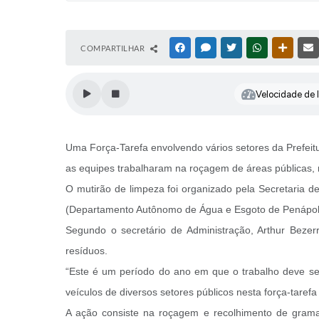
COMPARTILHAR
FACEBOOK
MESSENGER
TWITTER
WHATSAPP
OUTRAS
Velocidade de l
Uma Força-Tarefa envolvendo vários setores da Prefeitu
as equipes trabalharam na roçagem de áreas públicas, 
O mutirão de limpeza foi organizado pela Secretaria d
(Departamento Autônomo de Água e Esgoto de Penápolis
Segundo o secretário de Administração, Arthur Bezer
resíduos.
“Este é um período do ano em que o trabalho deve ser
veículos de diversos setores públicos nesta força-tarefa
A ação consiste na roçagem e recolhimento de grama