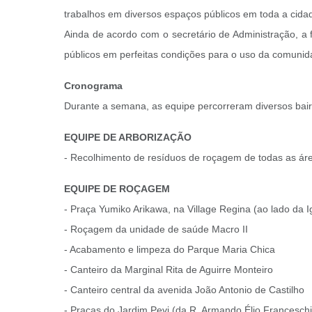
trabalhos em diversos espaços públicos em toda a cida
Ainda de acordo com o secretário de Administração, a 
públicos em perfeitas condições para o uso da comunida
Cronograma
Durante a semana, as equipe percorreram diversos bair
EQUIPE DE ARBORIZAÇÃO
- Recolhimento de resíduos de roçagem de todas as áre
EQUIPE DE ROÇAGEM
- Praça Yumiko Arikawa, na Village Regina (ao lado da I
- Roçagem da unidade de saúde Macro II
- Acabamento e limpeza do Parque Maria Chica
- Canteiro da Marginal Rita de Aguirre Monteiro
- Canteiro central da avenida João Antonio de Castilho
- Praças do Jardim Pevi (da R. Armando Élio Franceschi