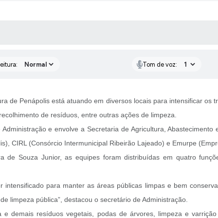
 MÍDIAS
RECEBA NOTÍCIAS
eitura:
Tom de voz:
ra de Penápolis está atuando em diversos locais para intensificar os
recolhimento de resíduos, entre outras ações de limpeza.
e Administração e envolve a Secretaria de Agricultura, Abastecimento
), CIRL (Consórcio Intermunicipal Ribeirão Lajeado) e Emurpe (Empr
ra de Souza Junior, as equipes foram distribuídas em quatro funçõe
 intensificado para manter as áreas públicas limpas e bem conserva
 de limpeza pública”, destacou o secretário de Administração.
 e demais resíduos vegetais, podas de árvores, limpeza e varrição