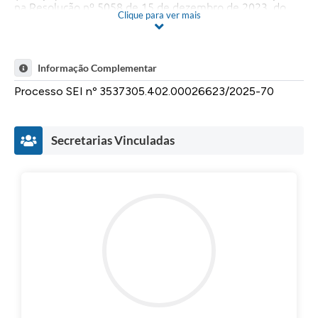
na Resolução nº 5058 de 15 de dezembro de 2023, do
Clique para ver mais
Conselho Monetário Nacional e posteriores alterações, se
houver
Informação Complementar
Processo SEI nº 3537305.402.00026623/2025-70
Secretarias Vinculadas