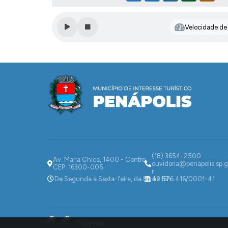
Velocidade de l
(18) 3654-2500
Av. Maria Chica, 1400 - Centro
ouvidoria@penapolis.sp.g
CEP: 16300-005
r
De Segunda a Sexta-feira, da 8h às 16h
49.576.416/0001-41
Siga-nos