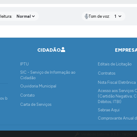
eitura:
Tom de voz:
CIDADÃO
EMPRES
IPTU
Editais de Licitação
SIC - Serviço de Informação ao
Contratos
Cidadão
Nota Fiscal Eletrônica
Ouvidoria Municipal
Acesso aos Serviços 
Contato
(Certidão Negativa; C
ov.b
Débitos; ITBI)
Carta de Serviços
Sebrae Aqui
Comprovante Anual 
Rendimentos Pagos o
e de Retenção de IRF
Versão do Sistema:
3.5.3 - 19/06/2