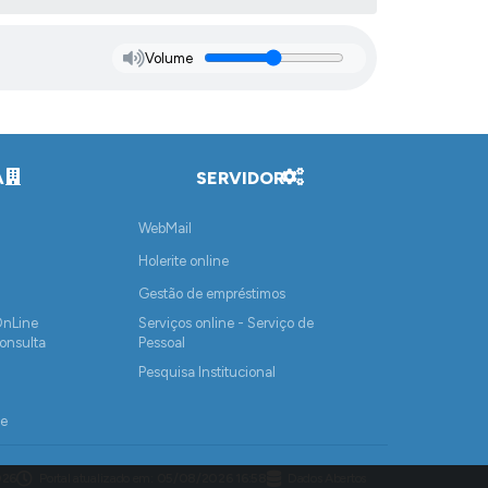
Volume
A
SERVIDOR
WebMail
Holerite online
Gestão de empréstimos
OnLine
Serviços online - Serviço de
onsulta
Pessoal
Pesquisa Institucional
de
u Creditados
026
Portal atualizado em:
05/08/2026 16:58
Dados Abertos