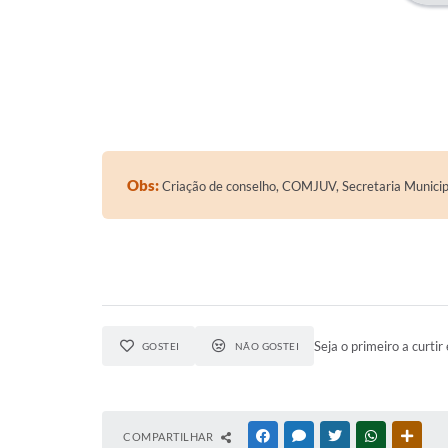
Obs:
Criação de conselho, COMJUV, Secretaria Municip
Seja o primeiro a curtir 
GOSTEI
NÃO GOSTEI
COMPARTILHAR
FACEBOOK
MESSENGER
TWITTER
WHATSAPP
OUTR