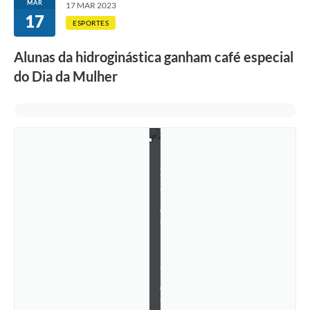
MAR
17 MAR 2023
o
17
f
ESPORTES
e
s
Alunas da hidroginástica ganham café especial
s
o
do Dia da Mulher
r
a
B
e
a
t
r
i
z
S
a
l
e
s
M
i
r
a
n
d
a