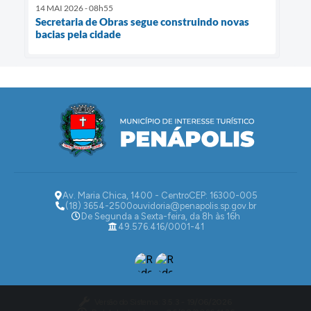
14 MAI 2026 - 08h55
Secretaria de Obras segue construindo novas
bacias pela cidade
Av. Maria Chica, 1400 - Centro
CEP: 16300-005
(18) 3654-2500
ouvidoria@penapolis.sp.gov.br
De Segunda a Sexta-feira, da 8h às 16h
49.576.416/0001-41
Versão do Sistema:
3.5.3 - 19/06/2026